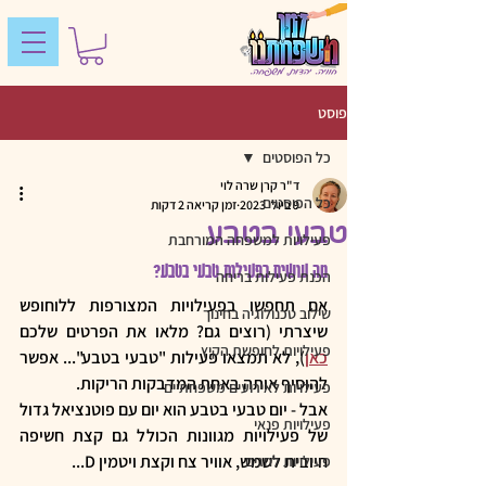
פוסט
כל הפוסטים
ד"ר קרן שרה לוי
כל הפוסטים
9 ביולי 2023
זמן קריאה 2 דקות
טבעי בטבע
פעילויות למשפחה המורחבת
מה עושים בפעילות טבעי בטבע? 
הכנת פעילות בריחה
אם תחפשו בפעילויות המצורפות ללוחופש 
שילוב טכנולוגיה בחינוך
שיצרתי (רוצים גם? מלאו את הפרטים שלכם 
פעילויות לחופשת הקיץ
כאן
), לא תמצאו פעילות "טבעי בטבע"... אפשר 
להוסיף אותה באחת המדבקות הריקות. 
פעילויות לאירועים משפחתיים
אבל - יום טבעי בטבע הוא יום עם פוטנציאל גדול 
פעילויות פנאי
של פעילויות מגוונות הכולל גם קצת חשיפה 
חיובית לשמש, אוויר צח וקצת ויטמין D... 
פעילויות לחגים