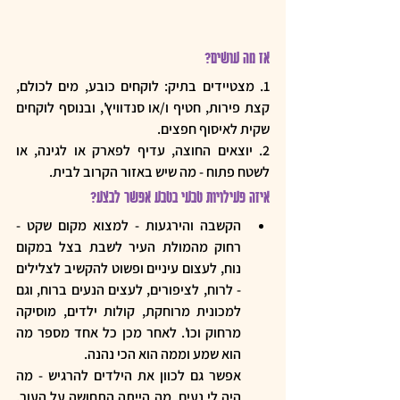
אז מה עושים? 
1. מצטיידים בתיק: לוקחים כובע, מים לכולם, 
קצת פירות, חטיף ו/או סנדוויץ', ובנוסף לוקחים 
שקית לאיסוף חפצים. 
2. יוצאים החוצה, עדיף לפארק או לגינה, או 
לשטח פתוח - מה שיש באזור הקרוב לבית. 
איזה פעילויות טבעי בטבע אפשר לבצע? 
הקשבה והירגעות - למצוא מקום שקט - 
רחוק מהמולת העיר לשבת בצל במקום 
נוח, לעצום עיניים ופשוט להקשיב לצלילים 
- לרוח, לציפורים, לעצים הנעים ברוח, וגם 
למכונית מרוחקת, קולות ילדים, מוסיקה 
מרחוק וכו'. לאחר מכן כל אחד מספר מה 
הוא שמע וממה הוא הכי נהנה. 
אפשר גם לכוון את הילדים להרגיש - מה 
היה לי נעים, מה הייתה התחושה על העור, 