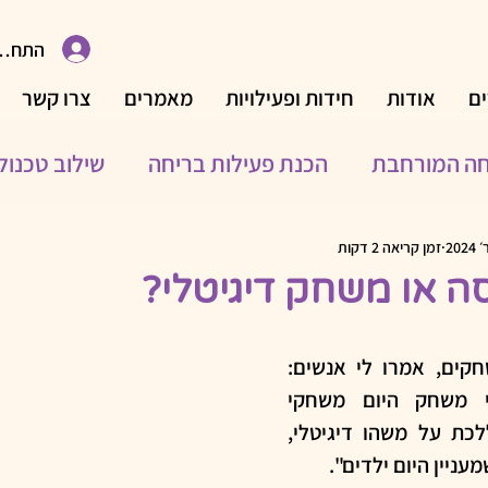
התחבר
ם
אודות
חידות ופעילויות
מאמרים
צרו קשר
חה המורחבת
הכנת פעילות בריחה
שילוב טכנולו
פעילויות לאירועים משפחתיים
פעילויות פנאי
פע
זמן קריאה 2 דקות
 או משחק דיגיטלי?
נולוגיים
משחקים
עיצוב
פעילויות משפחתיות
כשהתחלתי ליצור משחקים, אמרו לי אנשים: 
"משחקי קופסה? מי משחק היום משחקי 
גיבורי התורה
קופסה? את צריכה ללכת על משהו דיגיטלי, 
עניין היום ילדים".