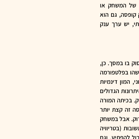
האחרים. בהנחה שלא מדובר במשחק ליחיד (כמו "שעת השיא" למשל), הלוח של המשחק או 
הקלפים הם סוג של פלטפורמה לשיח בין המשתתפים. אופי הישיבה סביב משחק קופסה, גם הוא 
מעודד את השיח הזה, ואת המשחק של שחקן אחד עם שחקן אחר. לכן, לדעתי, יש ערך ענק 
לכאורה גם ברור. במילא הילדים במסך, אז למה שלא ניתן להם משהו עם ערך לעסוק בו במסך. כן, 
זה נכון. אבל גם אם אתם חושבים שדווקא צריך לצמצם את זמן המסך, עדיין יש משהו בפלטפורמה 
הדיגיטלית שמשדרג את המשחקים. כן, זה לפעמים הרבה יותר וואו. עיצוב צבעוני, המון דינמיות 
ותזוזה במסך שהופכים את החוויה להרבה יותר מעניינת. אבל, מעבר לזה, אחד היתרונות הגדולים 
ביותר במשחק דיגיטלי זה יכולת המשוב. הפידבק. המשוב הוא כלי חינוכי מאוד חזק. בכיתה המורה 
הוא זה שנותן את המשוב על תשובות או התנהגות התלמידים. אבל במשחק קופסה זה קצת יותר 
מסובך. אם מדובר במשחק טריוויה, בדרך כלל תהיינה תשובות לשאלות ואפשר לבדוק. אבל במשחק 
דיגיטלי זה יכול להיות הרבה יותר יצירתי ומעניין, ומבלי שהשחקן יחשף לשאר התשובות (בטריוויה 
למשל). לדוגמה, קבלת פרח וירטואלי במענה על תשובה נכונה הוא גם יפה, גם יכול להפתיע, וגם 