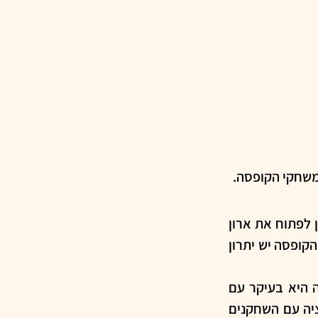
משחקי הקופסה.
טוב, למגזר הדתי זו בכלל לא שאלה. כי מה עושים הילדים בשבת ובחג? כן. זה הזמן לפתוח את ארון 
המשחקים ולשלוף משחק שמזמן לא שיחקנו. אבל מעבר ליתרון בשבתות, למשחקי הקופסה יש יתרון 
הבולט ביותר הוא אופי האינטראקציה. בשונה ממשחק דיגיטלי, שבו האינטראקציה היא בעיקר עם 
המכשיר (מחשב, טאבלט, טלפון, מה שתבחרו), במשחק קופסה יש המון אינטראקציה עם השחקנים 