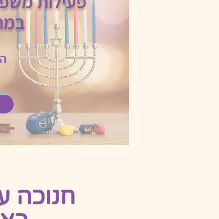
פעילות משפח
במת
הא
חנוכה ע