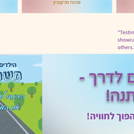
פנינה מרקוביץ
מתלהבים ונהנים יחד – וכל זה בתוך 
עולם יהודי עשיר ומלא תוכן. תודה 
רבה לגיסתי על שקנתה לנו משחק 
קופסא של חג הפסח והכירה לנו את 
"Testim
showca
others.
ם גם משחקים 
לדרך -
נה!
פוך לחוויה!