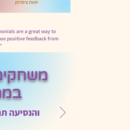
יפעת צימרמן
onials are a great way to
se positive feedback from
"
מתנה אמיתית למשפחה שלנו! 
ומסתבר שיש לה
דיגיטליים. הילדים עפו על זה!
משחקים 
במת
והנסיעה תה