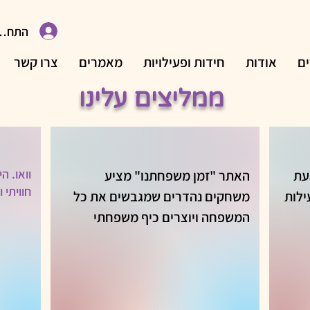
התחבר
ם
אודות
חידות ופעילויות
מאמרים
צרו קשר
ממליצים עלינו
וואו. ה
וואו! "זמן משפחתנו" הצליח לגעת 
האתר "זמן משפחתנו" מציע 
חוויתי 
בדיוק בלב – סוף סוף מצאנו פעילות 
משחקים נהדרים שמגבשים את כל 
את כל בני המשפחה, 
המשפחה ויוצרים כיף משפחתי 
מהקטנים ועד הגדולים, סביב ערכים, 
אמיתי. המשחקים מיוחדים, מהנים, 
וכוללים תוכן ערכי וחווייתי לכל גיל. 
תחושה יותר מרגשת מלראות את 
זהו מקום מושלם לזמן איכות 
משפחתי בלתי נשכח.