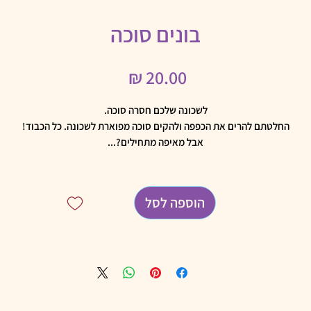
בונים סוכה
מחיר
לשכונה שלכם חסרה סוכה.
החלטתם להרים את הכפפה ולהקים סוכה מפוארת לשכונה. כל הכבוד!
אבל מאיפה מתחילים?...
פתרו את החידות ובנו את הסוכה שלכם.בהצלחה!
בונים סוכה!
משחק דיגיטלי-אינטראקטיבי לכל המשפחה (החל מגיל 6) העוסק במנהגים, במצ
הוספה לסל
ובהלכות של חג הסוכות!
חוויה מיוחדת ומהנה לכל המשפחה עם ערך אמיתי!