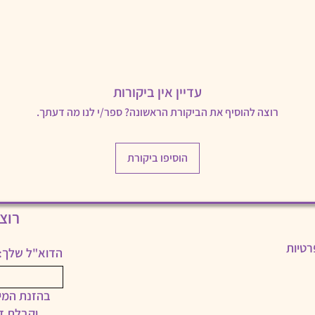
או בטלפון חכם. עדיף לשחק עם מסך גדול.
. אין להעביר את הקישור למשפחות אחרות.
עדיין אין ביקורות
ט.
רוצה להוסיף את הביקורת הראשונה? ספר/י לנו מה דעתך.
הוסיפו ביקורת
רוצ
רטיות
הדוא"ל שלך:
בהזנת המיי
וקבלת ד