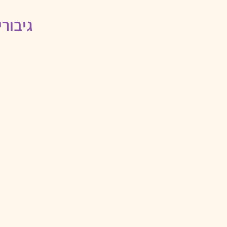
גיבור
עונ
חו