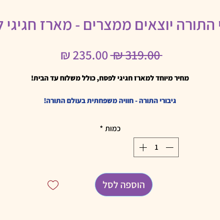
י התורה יוצאים ממצרים - מארז חגיגי 
מחיר
מחיר
 ‏319.00 ‏₪ 
רגיל
מבצע
מחיר מיוחד למארז חגיגי לפסח, כולל משלוח עד הבית!
גיבורי התורה - חוויה משפחתית בעולם התורה!
בואו לפגוש מקרוב את דמויות המופת מהתורה אצלכם בבית, עם משחק קופסה
שיצור חוויה משפחתית מיוחדת במינה.
כמות
*
ים על שאלות ברמות קושי מגוונות, מקבלים הפתעות, אוספים את מאפייני הדמויו
וזוכים בגיבורים!
לפרטים נוספים על גיבורי התורה
יוצאים ממצרים - משחקים את ההגדה עם כל המשפחה!
הוספה לסל
ויה משפחתית לליל הסדר - צוללים לתוך ההגדה, פותרים חידות ומגלים את ההגד
מחדש!
לפרטים נוספים על יוצאים ממצרים