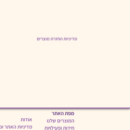
מדיניות החזרת מוצרים
"זמן משפחתנו" מתחייבת לספק את המוצרים בתוך 10 ימי עסקים מהתשלום. במידה והלקוח לא יקבל את המוצר יוח
להחזיר את המוצר בדואר רשום או במסירה יד
זכות ביטול העסקה אינה עומדת במקרה של ה
שירות לקוחות ניתן בטלפון 052-8423028 בימים א'-ה' בין השעות 9:00-16:00.
מפת האתר
אודות
המוצרים שלנו
מדיניות האתר ופ
חידות ופעילויות