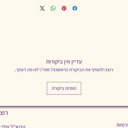
זר כספו במלואו.
ביטול עסקה ע"י הלקוח והחזרת מוצר לידי החברה יבוצעו בתוך 14 ימי עסקים מהמועד שבו 
עדיין אין ביקורות
נית. במקרה של החזרת מוצר יזוכה הלקוח בסכום המוצר ללא דמי המשלוח.
סרת האריזה של המוצר או שימוש במוצר.
רוצה להוסיף את הביקורת הראשונה? ספר/י לנו מה דעתך.
הוסיפו ביקורת
רוצ
רטיות
הדוא"ל שלך: