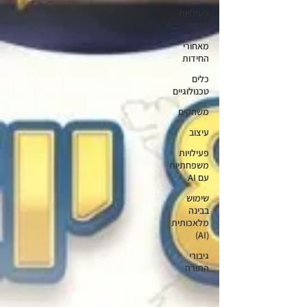
פעילויות
לחגים
מאחורי
החידות
כלים
טכנולוגיים
משחקים
עיצוב
פעילויות
משפחתיות
עם AI
שימוש
בבינה
מלאכותית
(AI)
גיבורי
התורה