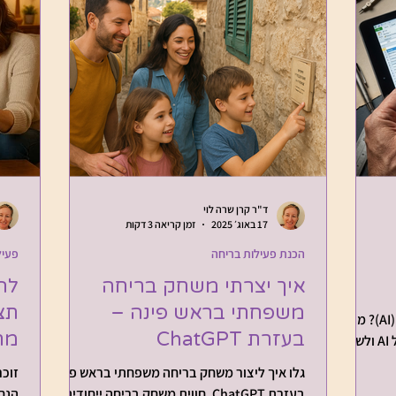
פעילויות לאירועים משפחתיים
פעילויות פנאי
נולוגיים
משחקים
עיצוב
פעילויות משפחתי
גיבורי התורה
ד"ר קרן שרה לוי
17 באוג׳ 2025
זמן קריאה 3 דקות
הכנת פעילות בריחה
פעיל
איך יצרתי משחק בריחה
להפ
משפחתי בראש פינה –
תצ
לאן מובילה אותנו הבינה המלאכותית (AI)? מה
בעזרת ChatGPT
מרגש
קורה לנו? מוזמנים לקרוא מחשבות על AI ולשתף
גלו איך ליצור משחק בריחה משפחתי בראש פינה
זוכ
בעזרת ChatGPT. חווית משחק בריחה ייחודית
הנח