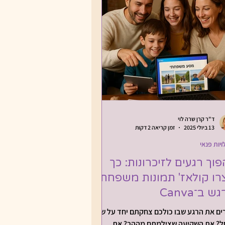
פעילויות לחגים
ות עם AI
ד"ר קרן שרה לוי
13 ביולי 2025
זמן קריאה 2 דקות
ויות פנאי
וך רגעים לזיכרונות: כך
רו קולאז' תמונות משפחתי
 ב־Canva
רים את הרגע שבו כולכם צחקתם יחד על שפת
ל? את השקיעה שצילמתם מההר? את