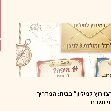
מירוץ למיליון" בבית: המדריך
י נשכח