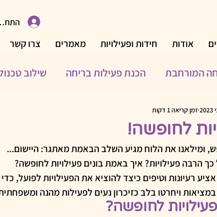
התחבר
ם
אודות
חידות ופעילויות
מאמרים
צרו קשר
חה המורחבת
הכנת פעילות בריחה
שילוב טכנולו
פעילויות לאירועים משפחתיים
פעילויות פנאי
פע
זמן קריאה 1 דקות
יות לחופשה!
, ומילאנו את הלוח מגיע השלב הבאמת מאתגר: היישום...
נולוגיים
משחקים
עיצוב
פעילויות משפחתיות
 כך הרבה פעילויות? איך באמת בונים פעילויות לחופשה?
ציע רעיונות וטיפים כיצד להוציא את הפעילויות לפועל, כדי 
גיבורי התורה
 במציאות ויחרטו בלב כזיכרון נעים לפעילות מהנה ומשפחתית
פעילויות לחופשה?