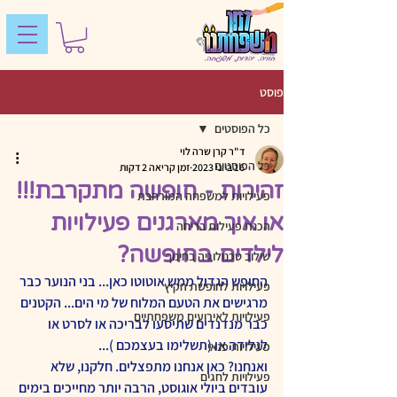
פוסט
כל הפוסטים
ד"ר קרן שרה לוי
כל הפוסטים
16 ביוני 2023
זמן קריאה 2 דקות
זהירות - חופשה מתקרבת!!!
פעילויות למשפחה המורחבת
או איך מארגנים פעילויות
הכנת פעילות בריחה
לילדים בחופשה?
שילוב טכנולוגיה בחינוך
החופש הגדול ממש אוטוטו כאן... בני הנוער כבר 
פעילויות לחופשת הקיץ
מרגישים את הטעם המלוח של מי הים... הקטנים 
פעילויות לאירועים משפחתיים
כבר מנדנדים שתיסעו לבריכה או לסרט או 
לגלידה או (תשלימו בעצמכם )...
פעילויות פנאי
ואנחנו? כאן אנחנו מתפצלים. חלקנו, שלא 
פעילויות לחגים
עובדים ביולי אוגוסט, הרבה יותר מחייכים בימים 