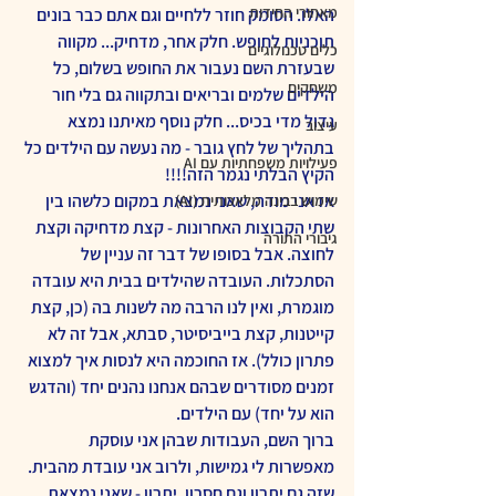
מאחורי החידות
האלו. הסומק חוזר ללחיים וגם אתם כבר בונים 
תוכניות לחופש. חלק אחר, מדחיק... מקווה 
כלים טכנולוגיים
שבעזרת השם נעבור את החופש בשלום, כל 
משחקים
הילדים שלמים ובריאים ובתקווה גם בלי חור 
גדול מדי בכיס... חלק נוסף מאיתנו נמצא 
עיצוב
בתהליך של לחץ גובר - מה נעשה עם הילדים כל 
פעילויות משפחתיות עם AI
הקיץ הבלתי נגמר הזה!!!!
אז אני מודה, שאני נמצאת במקום כלשהו בין 
שימוש בבינה מלאכותית (AI)
שתי הקבוצות האחרונות - קצת מדחיקה וקצת 
גיבורי התורה
לחוצה. אבל בסופו של דבר זה עניין של 
הסתכלות. העובדה שהילדים בבית היא עובדה 
מוגמרת, ואין לנו הרבה מה לשנות בה (כן, קצת 
קייטנות, קצת בייביסיטר, סבתא, אבל זה לא 
פתרון כולל). אז החוכמה היא לנסות איך למצוא 
זמנים מסודרים שבהם אנחנו נהנים יחד (והדגש 
הוא על יחד) עם הילדים.
ברוך השם, העבודות שבהן אני עוסקת 
מאפשרות לי גמישות, ולרוב אני עובדת מהבית. 
שזה גם יתרון וגם חסרון. יתרון - שאני נמצאת 