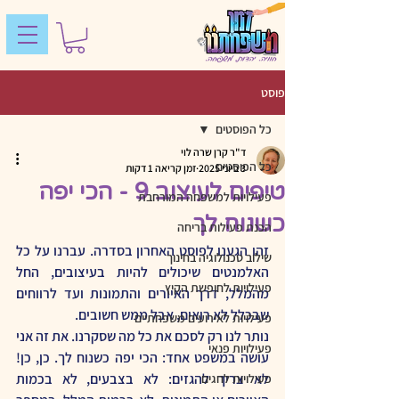
פוסט
כל הפוסטים
ד"ר קרן שרה לוי
כל הפוסטים
3 ביוני 2025
זמן קריאה 1 דקות
טיפים לעיצוב 9 - הכי יפה
פעילויות למשפחה המורחבת
כשנוח לך
הכנת פעילות בריחה
זהו הגענו לפוסט האחרון בסדרה. עברנו על כל 
שילוב טכנולוגיה בחינוך
האלמנטים שיכולים להיות בעיצובים, החל 
פעילויות לחופשת הקיץ
מהמלל, דרך האיורים והתמונות ועד לרווחים 
שבכלל לא רואים, אבל ממש חשובים.
פעילויות לאירועים משפחתיים
נותר לנו רק לסכם את כל מה שסקרנו. את זה אני 
פעילויות פנאי
עושה במשפט אחד: הכי יפה כשנוח לך. כן, כן! 
לא צריך להגזים: לא בצבעים, לא בכמות 
פעילויות לחגים