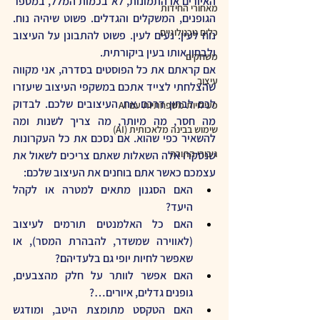
האיורים או התמונות, לא בכמות המלל, במספר 
מאחורי החידות
הגופנים, המשקלים והגדלים. פשוט שיהיה נוח. 
כלים טכנולוגיים
נוח לעין. נעים לעין. פשוט להתבונן על העיצוב 
ולבחון אותו בעין ביקורתית.
משחקים
אם קראתם את כל הפוסטים בסדרה, אני מקווה 
עיצוב
שהצלחתי לצייד אתכם במשקפי העיצוב שיעזרו 
לכם לבחון דרכם את העיצובים שלכם. לבדוק 
פעילויות משפחתיות עם AI
מה חסר, מה מיותר, מה צריך לשנות ומה 
שימוש בבינה מלאכותית (AI)
להשאיר כפי שהוא. אם נסכם את כל העקרונות 
גיבורי התורה
שנסקרו אלה השאלות שאתם צריכים לשאול את 
עצמכם כאשר אתם בוחנים את העיצוב שלכם:
האם הסגנון מתאים למטרה או לקהל 
היעד?
האם כל האלמנטים תורמים לעיצוב 
(לאווירה שמשדר, להבהרת המסר), או 
שאפשר לחיות יופי גם בלעדיהם?
האם אפשר לוותר על חלק מהצבעים, 
גופנים גדלים, איורים…?
האם הטקסט מתומצת היטב, ומודגש 