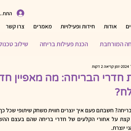
התחבר
ם
אודות
חידות ופעילויות
מאמרים
צרו קשר
חה המורחבת
הכנת פעילות בריחה
שילוב טכנולו
פעילויות לאירועים משפחתיים
פעילויות פנאי
פע
זמן קריאה 2 דקות
חדרי הבריחה: מה מאפיין חד
ח?
נולוגיים
משחקים
עיצוב
פעילויות משפחתיות
ריחה? חשבתם פעם איך יוצרים חווית משחק שיתופי שכל כך נ
גיבורי התורה
 יוצרת.