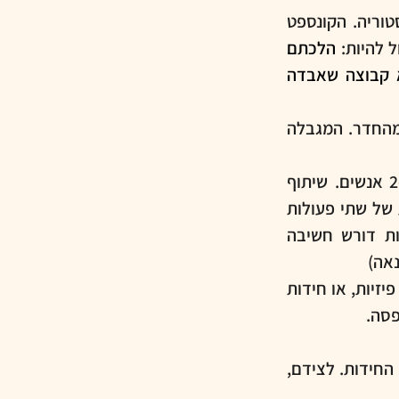
קונספט: לכל חדר בריחה יש קונספט ייחודי, כגון פשע, מדע בדיוני, או היסטוריה. הקונספט 
 להיות: 
הלכתם 
לאיבוד ביער ועליכם למצוא את הדרך הביתה, לפענח רצח/גניבה, למצוא קבוצה שאבדה 
מגבלות זמן: לשחקנים יש פרק זמן מוגבל, בדרך כלל שעה, על מנת לברוח מהחדר. המגבלה 
שיתוף פעולה: חדרי הבריחה מיועדים לקבוצות של שחקנים, בדרך כלל 2-6 אנשים. שיתוף 
הפעולה בין השחקנים הוא חיוני להצלחה. יש חידות שדורשות, למשל, ביצוע של שתי פעולות 
במקביל בשני מקומות מרוחקים פיזית אחד מהשני. לעיתים, פתרון החידות דורש חשיבה 
נאה)
חידות: חדרי הבריחה מכילים מגוון רחב של חידות, כגון חידות חשיבה, חידות פיזיות, או חידות 
פסה.
רמזים ומסיחים - בכל חדר תמצאו פריטים מסוימים המשמשים רמזים לפתרון החידות. לצידם, 