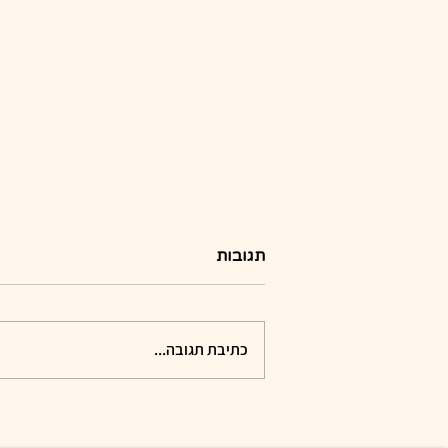
תגובות
כתיבת תגובה...
הפקת יום הולדת "המירוץ
למיליון" בבית: המדריך המלא