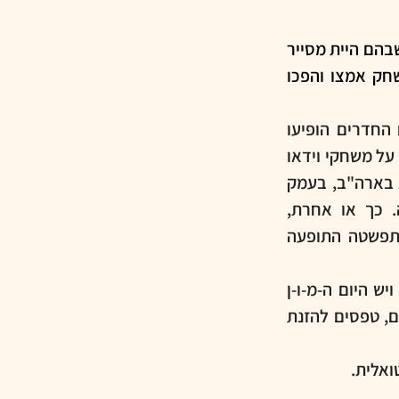
ההשראה לחדרי הבריחה הגיעה ממשחקי מחשב של שנות ה-80 משחקי ה"קווסט" שבהם היית מסייר 
בחדרים, אוסף חפצים ומשתמש בהם כדי להתקדם במשחק. את הרעיון של המשחק אמצו והפכו 
מצאתי שני מקורות קצת סותרים לגביהחדרי הבריחה הראשונים. לפי אחד מהם החדרים הופיעו 
לראשונה ביפן בשנת 2004, תחת השם "אקואיה" (Akiba). חדרים אלו היו מבוססים על משחקי וידאו 
פופולריים, כגון "פוקימון" ו"הנסיכה והצפרדע". לפי מקור אחר, הראשון היה דווקא בארה"ב, בעמק 
הסיליקון - שם ב-2006 נפתח החדר הראשון בעולם שלא נחל הצלחה גדולה. כך או אחרת, 
הפופולריות של חדרי הבריחה החלה לגדול ברחבי העולם בשנת 2010. מאז, התפשטה התופעה 
באופן מעגלי, אולי גם קצת בגלל הקורונה, קצת חזרנו לחדרי בריחה וירטואליים, ויש היום ה-מ-ו-ן 
חברות שמוכרות חדרי בריחה וירטואליים, בתצורות שונות (דפים להדפסה, סרטונים, טפסים להזנת 
ואלית.