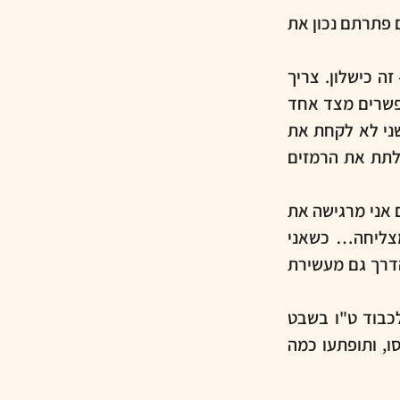
פידבק להצלחה - בחדרי הבריחה הממשיים אלו באים לידי ביטוי במנעולים. אם פתרתם נכון את 
תמיכת מפעיל - חשוב חשוב חשוב!!! מבחינתי חדר בריחה שלא פתרו אותו - זה כישלון. צריך 
לוודא שדבר כזה לא יקרה, ולשם כך נועד המפעיל שנותן רמזים עדינים המאפשרים מצד אחד 
לפתור את החידה מבלי לעלות את רמת התסכול לרמה בלתי נסבלת, ומצד שני לא לקחת את 
תחושת ההצלחה שבפתרון, דרך מתן רמזים מבלי לתת את הפתרון עצמו. - לתת את הרמזים 
וואו… יצא ארוך… אולי קצת נסחפתי?... כנראה שאני ממש אוהבת חדרי בריחה. גם אני מרגישה את 
ההתלהבות והמוטיבציה שמהלך פתרון של חידות, וגם את התסכול אם אני לא מצליחה… כשאני 
מפתחת חידות, לנגד עיניי עומדת תמיד המטרה של ליצור חוויה טובה ומהנה, ועל הדרך גם מעשירת 
אם בא לכם לטעום - מוזמנים לנסות את אחד ממשחקי הבריחה שכבר פותחו, ולכבוד ט"ו בשבט 
 - נסו, ותופתעו כמה 