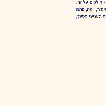
חיפשנו טיול נחמד בירושלים. מצאנו באינטרנט הצעה לסיור בהר הצופים. אמרנו - הולכים על זה. 
אבל כמו שאני מכירה את הילדים שלי, חששתי שאשמע: "לאן הולכים?", "מתי מגיעים?", "מה, סתם 
מטיילים??" והחלטתי בערב קודם להכין פעילות שתעסיק אותם ותכניס אותם קצת לענייני הטיול, 