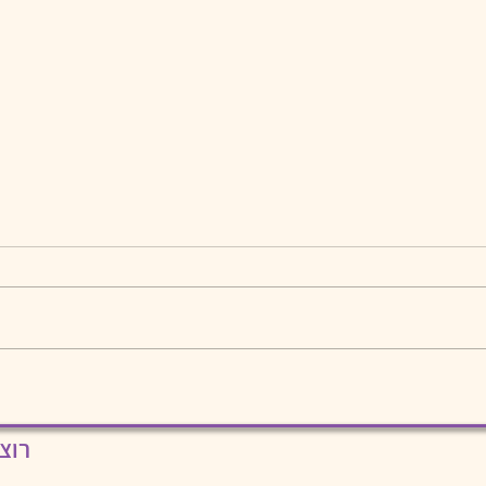
זהירות - חופשה מתקרבת!!! או
איך מארגנים פעילויות לילדים
בחופשה?
רוצ