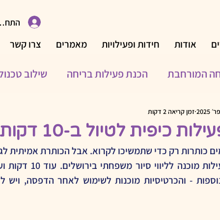
התחבר
ם
אודות
חידות ופעילויות
מאמרים
צרו קשר
חה המורחבת
הכנת פעילות בריחה
שילוב טכנולו
פעילויות לאירועים משפחתיים
פעילויות פנאי
פע
זמן קריאה 2 דקות
ות כיפית לטיול ב-10 דקות?
ם כותרות רק כדי שתמשיכו לקרוא. אבל הכותרת אמיתית לגמ
נולוגיים
משחקים
עיצוב
פעילויות משפחתיות
גיבורי התורה